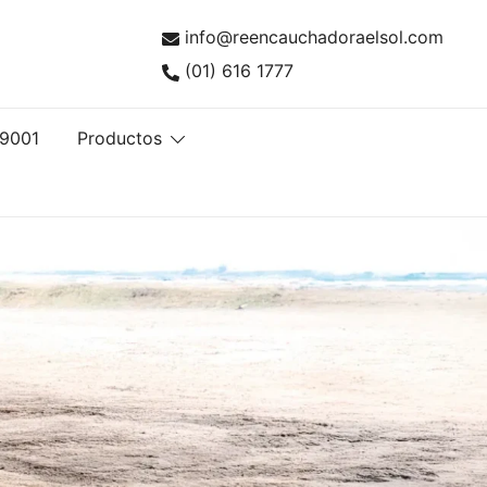
info@reencauchadoraelsol.com
(01) 616 1777
ntía ISO 9001
tas con Calidad ISO 9001
 9001
Productos