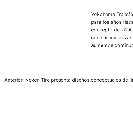
Yokohama Transfo
para los años fisc
concepto de «Cuid
con sus iniciativa
aumentos continuo
Navegación
Anterior:
Nexen Tire presenta diseños conceptuales de ll
de
entradas