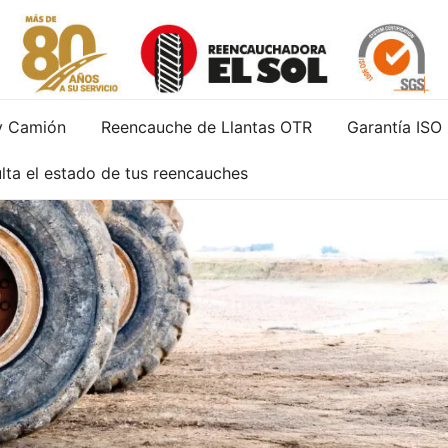
Servicio de reparación y reencauche de llantas con gara
Reencauchadora el Sol – Reencauche de llan
y Camión
Reencauche de Llantas OTR
Garantía ISO
lta el estado de tus reencauches