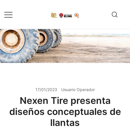
Saltar
al
contenido
Servicio de reparación y
Reencauchadora el Sol –
reencauche de llantas con garantía
Reencauche de llantas con
Calidad ISO 9001
ISO 9001
17/01/2023
Usuario Operador
Nexen Tire presenta
diseños conceptuales de
llantas