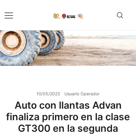
Saltar
al
contenido
Servicio de reparación y
Reencauchadora el Sol –
reencauche de llantas con garantía
Reencauche de llantas con
Calidad ISO 9001
ISO 9001
10/05/2023
Usuario Operador
Auto con llantas Advan
finaliza primero en la clase
GT300 en la segunda