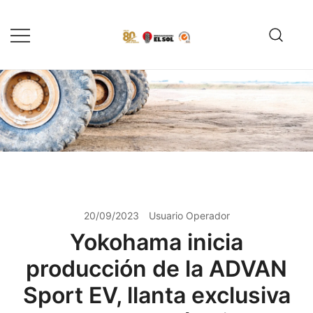
Saltar
al
contenido
Servicio de reparación y
Reencauchadora el Sol –
reencauche de llantas con garantía
Reencauche de llantas con
Calidad ISO 9001
ISO 9001
20/09/2023
Usuario Operador
Yokohama inicia
producción de la ADVAN
Sport EV, llanta exclusiva