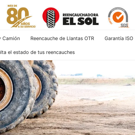
Servicio de reparación y reencauche de llantas con gara
Reencauchadora el Sol – Reencauche de llan
y Camión
Reencauche de Llantas OTR
Garantía ISO
lta el estado de tus reencauches