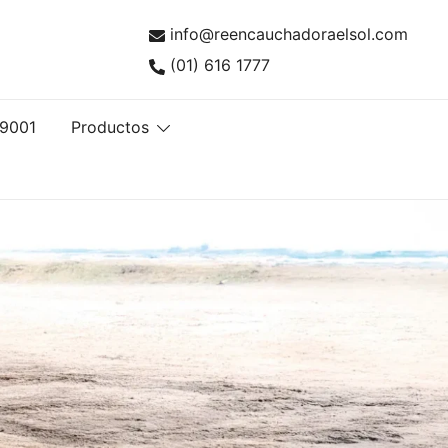
info@reencauchadoraelsol.com
(01) 616 1777
ntía ISO 9001
tas con Calidad ISO 9001
 9001
Productos