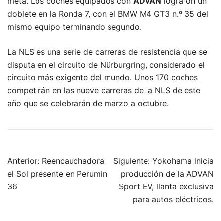
meta. Los coches equipados con
ADVAN
lograron un
doblete en la Ronda 7, con el BMW M4 GT3 n.º 35 del
mismo equipo terminando segundo.
La NLS es una serie de carreras de resistencia que se
disputa en el circuito de Nürburgring, considerado el
circuito más exigente del mundo. Unos 170 coches
competirán en las nueve carreras de la NLS de este
año que se celebrarán de marzo a octubre.
Navegación
Anterior:
Reencauchadora
Siguiente:
Yokohama inicia
de
el Sol presente en Perumin
producción de la ADVAN
entradas
36
Sport EV, llanta exclusiva
para autos eléctricos.