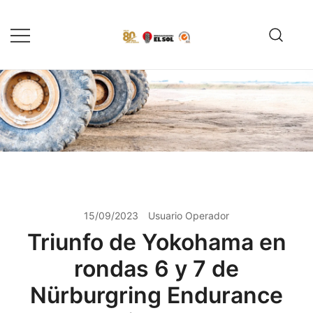
Saltar
al
contenido
Servicio de reparación y
Reencauchadora el Sol –
reencauche de llantas con garantía
Reencauche de llantas con
Calidad ISO 9001
ISO 9001
15/09/2023
Usuario Operador
Triunfo de Yokohama en
rondas 6 y 7 de
Nürburgring Endurance