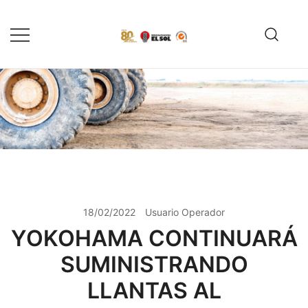
Saltar
al
contenido
Servicio de reparación y
Reencauchadora el Sol –
reencauche de llantas con garantía
Reencauche de llantas con
Calidad ISO 9001
ISO 9001
18/02/2022
Usuario Operador
YOKOHAMA CONTINUARÁ
SUMINISTRANDO
LLANTAS AL