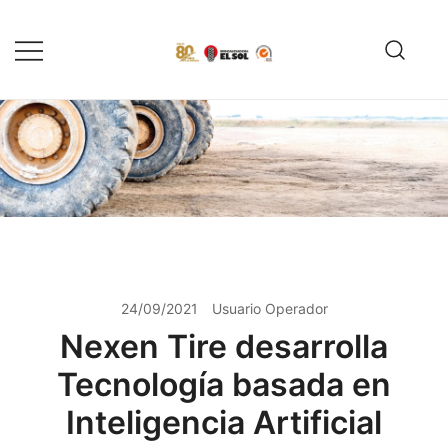
Saltar
al
contenido
Servicio de reparación y
Reencauchadora el Sol –
reencauche de llantas con garantía
Reencauche de llantas con
Calidad ISO 9001
ISO 9001
24/09/2021
Usuario Operador
Nexen Tire desarrolla
Tecnología basada en
Inteligencia Artificial