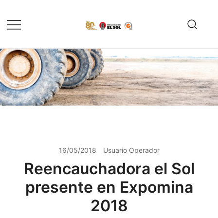
Saltar
al
contenido
Servicio de reparación y
Reencauchadora el Sol –
reencauche de llantas con garantía
Reencauche de llantas con
Calidad ISO 9001
ISO 9001
16/05/2018
Usuario Operador
Reencauchadora el Sol
presente en Expomina
2018