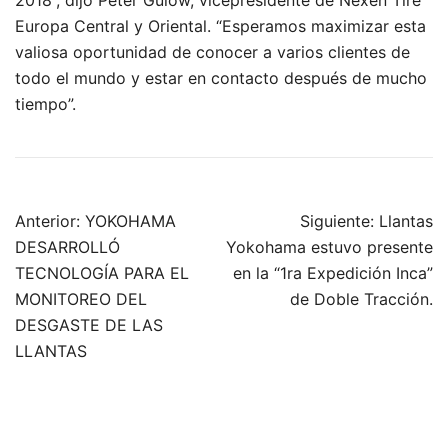
2018”, dijo Peter Gulow, vicepresidente de Nexen Tire
Europa Central y Oriental. “Esperamos maximizar esta
valiosa oportunidad de conocer a varios clientes de
todo el mundo y estar en contacto después de mucho
tiempo”.
Navegación
Anterior:
YOKOHAMA
Siguiente:
Llantas
de
DESARROLLÓ
Yokohama estuvo presente
entradas
TECNOLOGÍA PARA EL
en la “1ra Expedición Inca”
MONITOREO DEL
de Doble Tracción.
DESGASTE DE LAS
LLANTAS