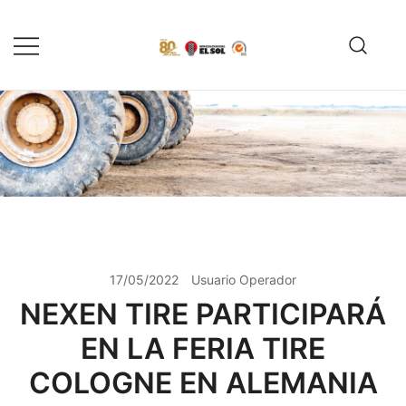
Saltar
al
contenido
Servicio de reparación y
Reencauchadora el Sol –
reencauche de llantas con garantía
Reencauche de llantas con
Calidad ISO 9001
ISO 9001
17/05/2022
Usuario Operador
NEXEN TIRE PARTICIPARÁ
EN LA FERIA TIRE
COLOGNE EN ALEMANIA