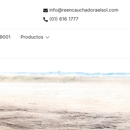
info@reencauchadoraelsol.com
(01) 616 1777
ntía ISO 9001
tas con Calidad ISO 9001
 9001
Productos