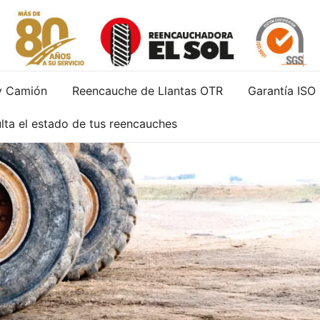
Servicio de reparación y reencauche de llantas con gara
Reencauchadora el Sol – Reencauche de llan
y Camión
Reencauche de Llantas OTR
Garantía ISO
lta el estado de tus reencauches