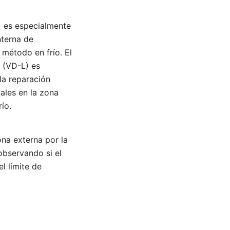
) es especialmente
nterna de
 método en frío. El
l (VD-L) es
la reparación
ales en la zona
ío.
ona externa por la
observando si el
l límite de