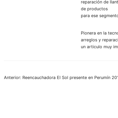
reparación de lla
de productos
para ese segmento,
Pionera en la tecno
arreglos y reparac
un articulo muy im
Navegación
Anterior:
Reencauchadora El Sol presente en Perumín 20
de
entradas