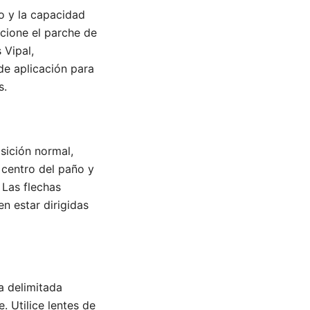
o y la capacidad
ccione el parche de
 Vipal,
de aplicación para
s.
sición normal,
l centro del paño y
 Las flechas
en estar dirigidas
ea delimitada
. Utilice lentes de