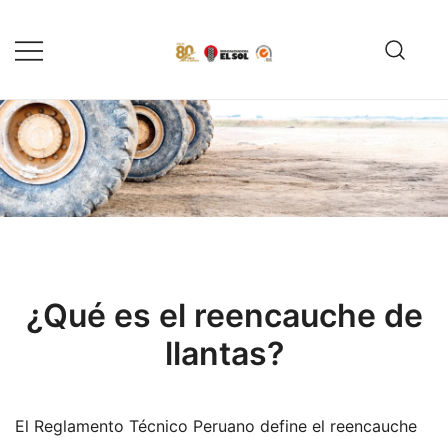
Saltar
al
contenido
Servicio de reparación y
Reencauchadora el Sol –
reencauche de llantas con garantía
Reencauche de llantas con
Calidad ISO 9001
ISO 9001
¿Qué es el reencauche de
llantas?
El Reglamento Técnico Peruano define el reencauche