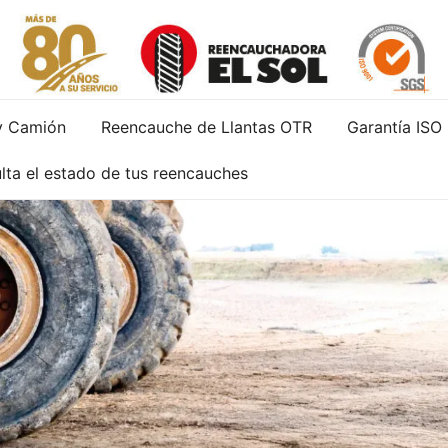
Servicio de reparación y reencauche de llantas con gara
Reencauchadora el Sol – Reencauche de llan
y Camión
Reencauche de Llantas OTR
Garantía ISO
lta el estado de tus reencauches