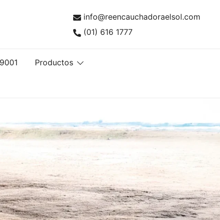
info@reencauchadoraelsol.com
(01) 616 1777
ntía ISO 9001
tas con Calidad ISO 9001
 9001
Productos