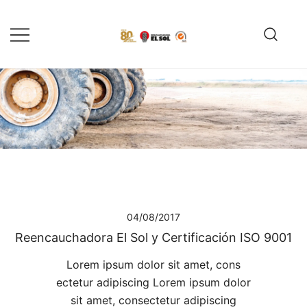
Saltar
al
contenido
Servicio de reparación y
Reencauchadora el Sol –
reencauche de llantas con garantía
Reencauche de llantas con
Calidad ISO 9001
ISO 9001
04/08/2017
Reencauchadora El Sol y Certificación ISO 9001
Lorem ipsum dolor sit amet, cons
ectetur adipiscing Lorem ipsum dolor
sit amet, consectetur adipiscing