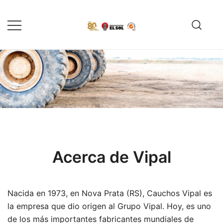
Saltar
al
contenido
Servicio de reparación y
Reencauchadora el Sol –
reencauche de llantas con garantía
Reencauche de llantas con
Calidad ISO 9001
ISO 9001
Acerca de Vipal
Nacida en 1973, en Nova Prata (RS), Cauchos Vipal es
la empresa que dio origen al Grupo Vipal. Hoy, es uno
de los más importantes fabricantes mundiales de